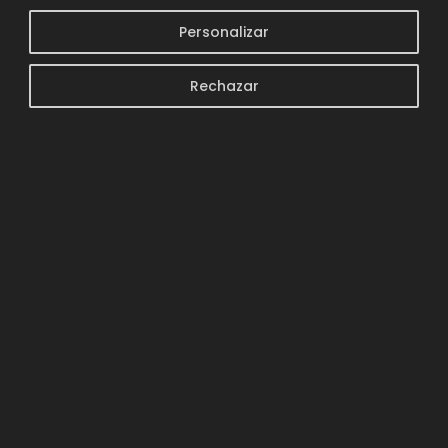
Personalizar
Rechazar

¿Cómo se juega a Palabros?
Cada turno aparecerá una palabra