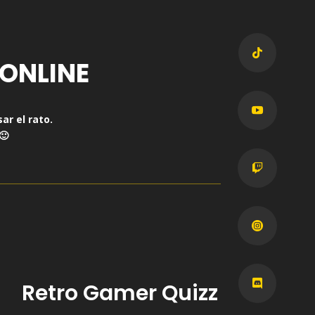

ONLINE

ar el rato.
🙂



Retro Gamer Quizz